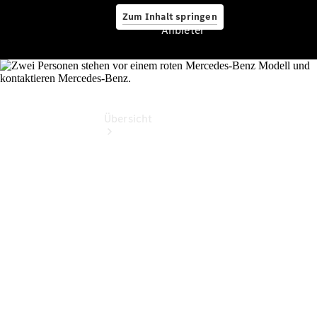
Zum Inhalt springen
Anbieter
Anbieter
Übersicht
Startseite
Ansprechpartner
finden
Beratung
vereinbaren
Servicetermin