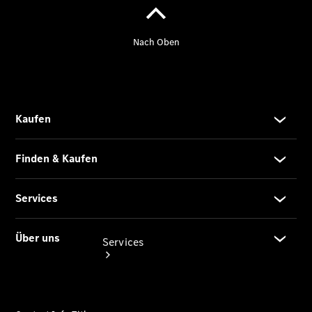
Junge
Sterne -
elektrisch
Mercedes-
Benz
Online
Store
Services