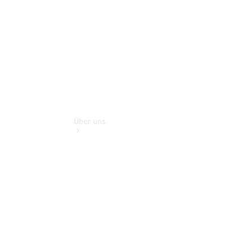
Digitale
Extras
Über uns
Übersicht
Kontakt