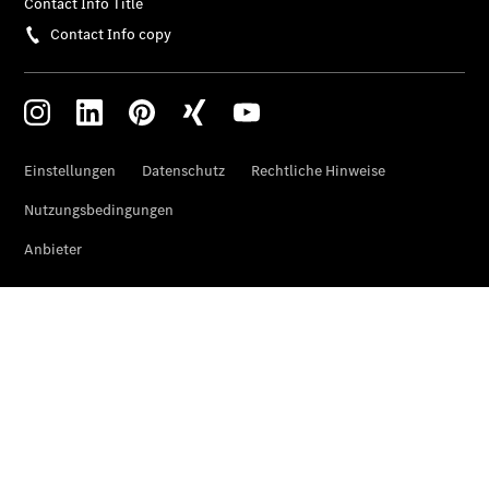
Übersicht
Serviceangebote
Reifen &
Kompletträder
Teile &
Zubehör
Pannen- &
Schadenhilfe
Reparatur &
Werkstatt
Rückrufe &
Umrüstungen
Warnung: Betrug
beim
Gebrauchtwagenkauf
Service für
Reisemobile
Gebrauchtwagensuche
Finanzdienste