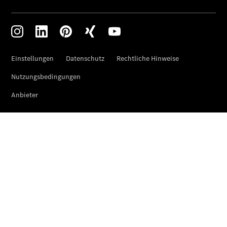
Finanzdienste
Reifen &
Kompletträder
Reifen- und
Komplettradschutz
EU-
Reifenlabel
Transporter-
Service