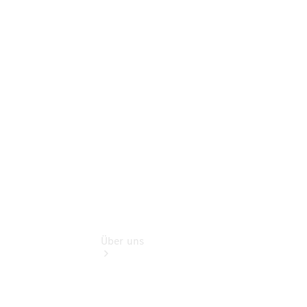
Schadenhilfe
Service für
Reisemobile
Teile &
Zubehör
Rückrufe &
Umrüstungen
Über uns