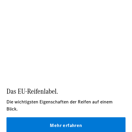
Übersicht
Unfallreparaturen
SmallRepair
Rücknahme
&
Entsorgung
Wartung
Reparatur
Service-
und
Garantie-
Pakete
Mobile
Service
Fleet
Services
Elektrofahrzeug-
Service