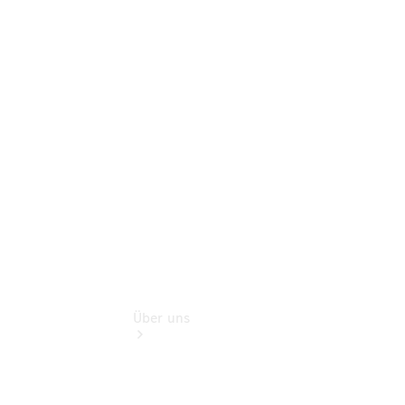
Schadenhilfe
Service für
Reisemobile
Teile &
Zubehör
Rückrufe &
Umrüstungen
Über uns