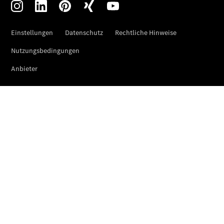
Monitor
Onboard
Service App
Mercedes-
Benz
Qualität
Übersicht
Original-
Teile
Neufahrzeuggarantie
Online-
Terminbuchung
Pannen- &