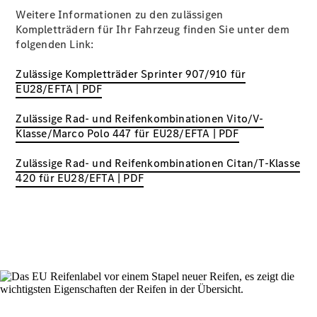
Finanzdienste
Weitere Informationen zu den zulässigen
Reifen &
Kompletträdern für Ihr Fahrzeug finden Sie unter dem
Kompletträder
folgenden Link:
Zulässige Kompletträder Sprinter 907/910 für
EU28/EFTA | PDF
Zulässige Rad- und Reifenkombinationen Vito/V-
Klasse/Marco Polo 447 für EU28/EFTA | PDF
Zulässige Rad- und Reifenkombinationen Citan/T-Klasse
Reifen- und
420 für EU28/EFTA | PDF
Komplettradschutz
EU-
Reifenlabel
Transporter-
Service