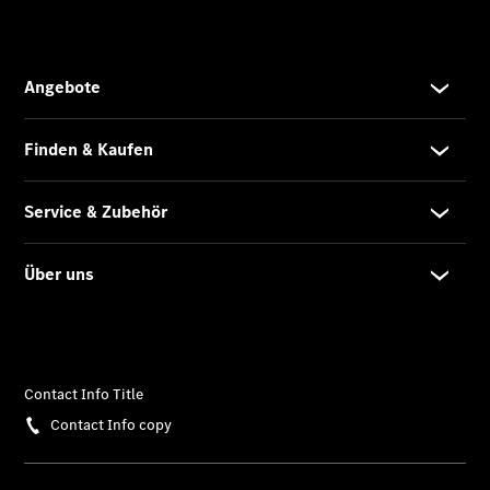
Übersicht
MobiloVan
Intelligente
Fahrzeugsteuerung
Übersicht
Digitale
Extras
Van Uptime