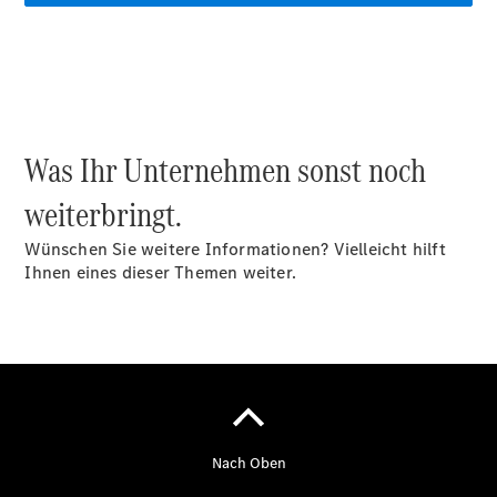
VanService
basic
Individuelle
Betreuung
Was Ihr Unternehmen sonst noch
weiterbringt.
Wünschen Sie weitere Informationen? Vielleicht hilft
Übersicht
Ihnen eines dieser Themen weiter.
Customer
Assistance
Center
24h Service
Roadside
Assistance
Individuelle
Unterstützung
Mobilitätslösungen